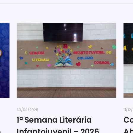
30/04/2026
11/12
1ª Semana Literária
Co
e
Infantojuvenil – 2026
Ab