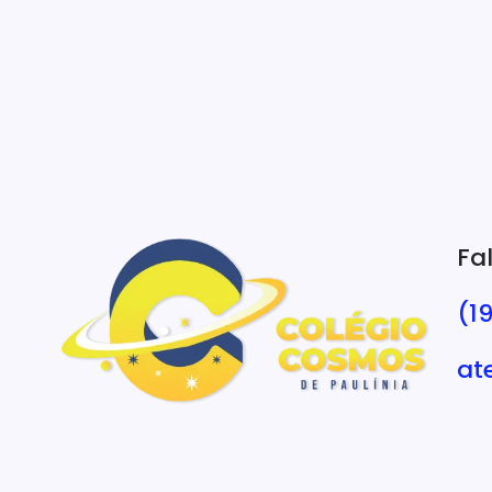
Fa
(1
at